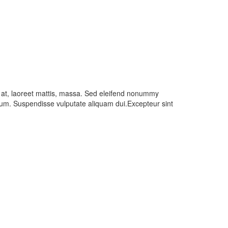
m at, laoreet mattis, massa. Sed eleifend nonummy
ulum. Suspendisse vulputate aliquam dui.Excepteur sint